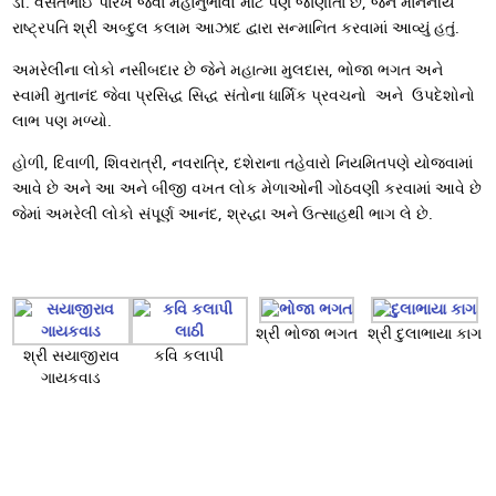
ડો. વસંતભાઈ પારેખ જેવા મહાનુભાવો માટે પણ જાણીતા છે, જેને માનનીય
રાષ્ટ્રપતિ શ્રી અબ્દુલ કલામ આઝાદ દ્વારા સન્માનિત કરવામાં આવ્યું હતું.
અમરેલીના લોકો નસીબદાર છે જેને મહાત્મા મુલદાસ, ભોજા ભગત અને
સ્વામી મુતાનંદ જેવા પ્રસિદ્ધ સિદ્ધ સંતોના ધાર્મિક પ્રવચનો અને ઉપદેશોનો
લાભ પણ મળ્યો.
હોળી, દિવાળી, શિવરાત્રી, નવરાત્રિ, દશેરાના તહેવારો નિયમિતપણે યોજવામાં
આવે છે અને આ અને બીજી વખત લોક મેળાઓની ગોઠવણી કરવામાં આવે છે
જેમાં અમરેલી લોકો સંપૂર્ણ આનંદ, શ્રદ્ધા અને ઉત્સાહથી ભાગ લે છે.
શ્રી ભોજા ભગત
શ્રી દુલાભાયા કાગ
શ્રી સયાજીરાવ
કવિ કલાપી
ગાયકવાડ