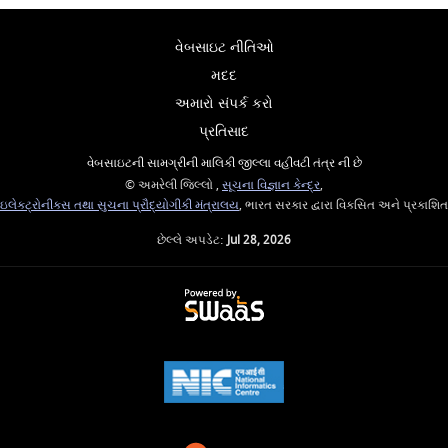
વેબસાઇટ નીતિઓ
મદદ
અમારો સંપર્ક કરો
પ્રતિસાદ
વેબસાઇટની સામગ્રીની માલિકી જીલ્લા વહીવટી તંત્ર ની છે
© અમરેલી જિલ્લો ,
સૂચના વિજ્ઞાન કેન્દ્ર
,
ઇલેક્ટ્રોનીક્સ તથા સુચના પ્રૌદ્યોગીકી મંત્રાલય
, ભારત સરકાર દ્વારા વિકસિત અને પ્રકાશિત
છેલ્લે અપડેટ:
Jul 28, 2026