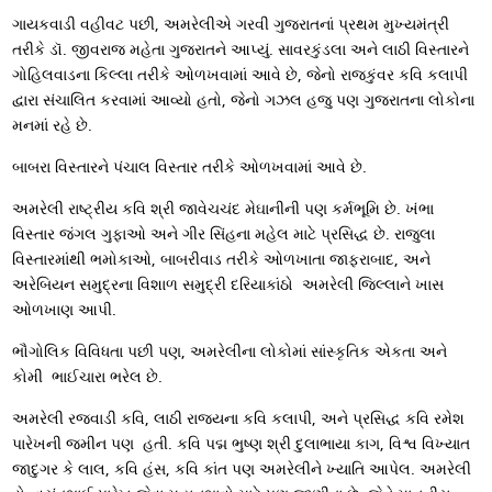
ગાયકવાડી વહીવટ પછી, અમરેલીએ ગરવી ગુજરાતનાં પ્રથમ મુખ્યમંત્રી
તરીકે ડૉ. જીવરાજ મહેતા ગુજરાતને આપ્યું. સાવરકુંડલા અને લાઠી વિસ્તારને
ગોહિલવાડના કિલ્લા તરીકે ઓળખવામાં આવે છે, જેનો રાજકુંવર કવિ કલાપી
દ્વારા સંચાલિત કરવામાં આવ્યો હતો, જેનો ગઝલ હજુ પણ ગુજરાતના લોકોના
મનમાં રહે છે.
બાબરા વિસ્તારને પંચાલ વિસ્તાર તરીકે ઓળખવામાં આવે છે.
અમરેલી રાષ્ટ્રીય કવિ શ્રી જાવેચચંદ મેઘાનીની પણ કર્મભૂમિ છે. ખંભા
વિસ્તાર જંગલ ગુફાઓ અને ગીર સિંહના મહેલ માટે પ્રસિદ્ધ છે. રાજુલા
વિસ્તારમાંથી ભમોકાઓ, બાબરીવાડ તરીકે ઓળખાતા જાફરાબાદ, અને
અરેબિયન સમુદ્રના વિશાળ સમુદ્રી દરિયાકાંઠો અમરેલી જિલ્લાને ખાસ
ઓળખાણ આપી.
ભૌગોલિક વિવિધતા પછી પણ, અમરેલીના લોકોમાં સાંસ્કૃતિક એકતા અને
કોમી ભાઈચારા ભરેલ છે.
અમરેલી રજવાડી કવિ, લાઠી રાજ્યના કવિ કલાપી, અને પ્રસિદ્ધ કવિ રમેશ
પારેખની જમીન પણ હતી. કવિ પદ્મ ભુષ્ણ શ્રી દુલાભાયા કાગ, વિશ્વ વિખ્યાત
જાદુગર કે લાલ, કવિ હંસ, કવિ કાંત પણ અમરેલીને ખ્યાતિ આપેલ. અમરેલી