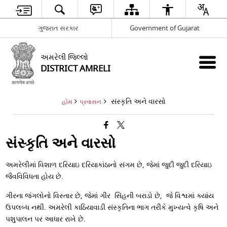
ગુજરાત સરકાર
Government of Gujarat
અમરેલી જિલ્લો
DISTRICT AMRELI
સંસ્કૃતિ અને વારસો
હોમ
પ્રવાસન
સંસ્કૃતિ અને વારસો
અમરેલીમાં વિશાળ દરિયાઇ દરિયાકાંઠાનો સંગમ છે, જેમાં જુદી જુદી દરિયાઇ
જૈવવિવિધતા હોય છે.
ગીરના જંગલોનો વિસ્તાર છે, જેમાં ગીર સિંહની બરાડો છે, જે વિશ્વમાં ક્યાંય
ઉપલબ્ધ નથી. અમરેલી કાઠિયાવાડી સંસ્કૃતિના ભાગ તરીકે મુખ્યત્વે કૃષિ અને
પશુપાલન પર આધાર રાખે છે.