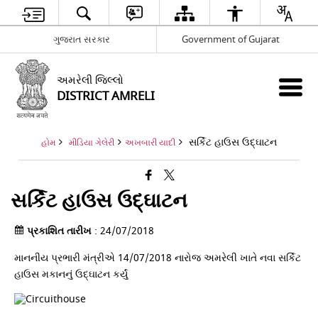
ગુજરાત સરકાર
Government of Gujarat
અમરેલી જિલ્લો
DISTRICT AMRELI
સર્કિટ હાઉસ ઉદ્ઘાટન
હોમ
મીડિયા ગેલેરી
અખબારી યાદી
સર્કિટ હાઉસ ઉદ્ઘાટન
પ્રકાશિત તારીખ
: 24/07/2018
માનનીય પ્રભારી મંત્રીએ 14/07/2018 નારોજ અમરેલી ખાતે નવા સર્કિટ
હાઉસ મકાનનું ઉદ્ઘાટન કર્યું